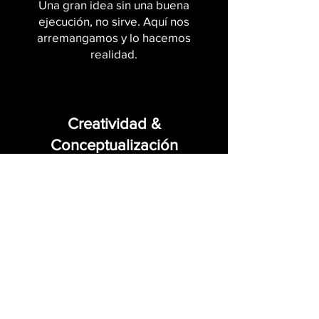
Una gran idea sin una buena
ejecución, no sirve. Aquí nos
arremangamos y lo hacemos
realidad.
Creatividad &
Conceptualización
Ideas con base. Creatividad con
intención.
Desarrollamos conceptos creativos que
alinean lo que quieres decir con lo que
tu público quiere sentir.
Comunicación estratégica