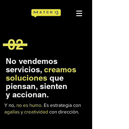
02
No vendemos
servicios,
creamos
soluciones
que
piensan, sienten
y accionan.
Y no,
no es humo.
Es estrategia con
agallas y creatividad
con dirección.